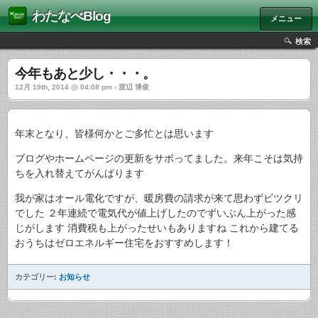
わたなべBlog
メニュー
検索
今年もあと少し・・・。
12月 19th, 2014 @ 04:08 pm › 渡辺 博俊
年末となり、皆様何かとご多忙とは思います
ブログやホームページの更新をサボってました。来年こそは気持
ちを入れ替えてがんばります
我が家はオール電化ですが、暖房費の請求が来て思わずビツクリ
でした ２年連続で電気代が値上げしたのでずいぶん上がった感
じがします 消費税も上がったせいもありますね これから建てる
おうちはゼロエネルギー住宅をおすすめします！
カテゴリー:
お知らせ