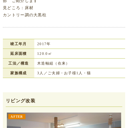
部 ご紹介します
見どころ：床材
カントリー調の大黒柱
竣工年月
2017年
延床面積
120.0㎡
工法／構造
木造軸組（在来）
家族構成
3人／ご夫婦・お子様1人・猫
リビング改装
AFTER